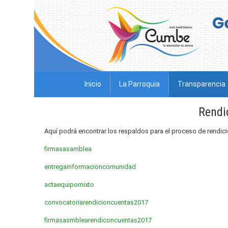
Inicio
La Parroquia
Transparencia
Rendi
Aquí podrá encontrar los respaldos para el proceso de rendic
firmasasamblea
entregainformacioncomunidad
actaequipomixto
convocatoriarendicioncuentas2017
firmasasmblearendiconcuentas2017